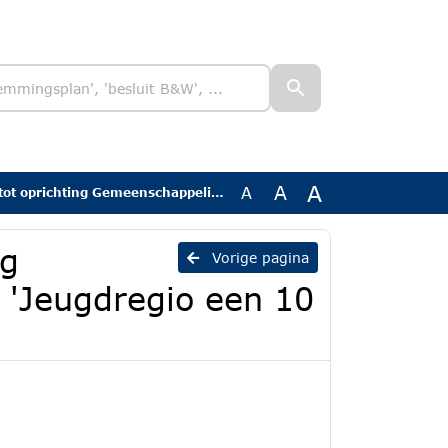
A
A
A
eenschappelijke Regeling 'Jeugdregio een 10 voor de jeugd'
ng
Vorige pagina
 'Jeugdregio een 10