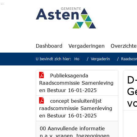
Ga naar de inhoud van deze pagina
Ga naar het zoeken
Ga naar het menu
Dashboard
Vergaderingen
Overzicht
U bevindt zich hier:
Home
Vergaderingen
Raadscomm
Publieksagenda
D
Raadscommissie Samenleving
G
en Bestuur 16-01-2025
vo
concept besluitenlijst
raadscommissie Samenleving
en Bestuur 16-01-2025
00 Aanvullende informatie
n.a.v. vragen, toezeggingen