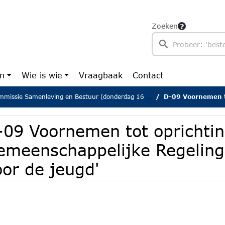
Zoeken
en
Wie is wie
Vraagbaak
Contact
issie Samenleving en Bestuur (donderdag 16 januari 2025)
D-09 Voornemen tot oprichting Gem
-09 Voornemen tot oprichti
emeenschappelijke Regeling
or de jeugd'