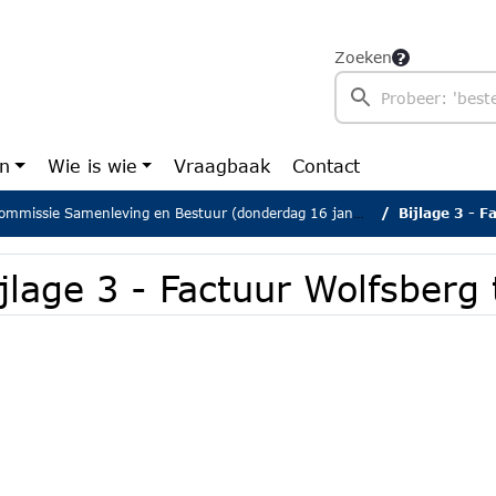
Zoeken
en
Wie is wie
Vraagbaak
Contact
mmissie Samenleving en Bestuur (donderdag 16 januari 2025)
Bijlage 3 - F
jlage 3 - Factuur Wolfsberg 