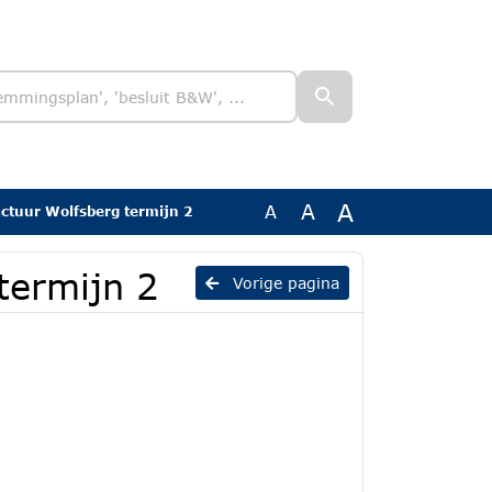
A
A
A
actuur Wolfsberg termijn 2
termijn 2
Vorige pagina