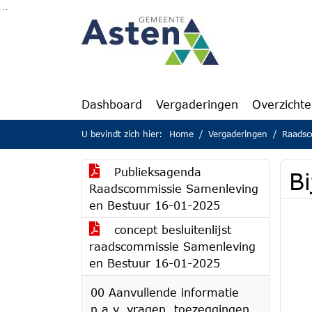
Ga naar de inhoud van deze pagina
Ga naar het zoeken
Ga naar het menu
Dashboard
Vergaderingen
Overzicht
U bevindt zich hier:
Home
Vergaderingen
Raadsco
Publieksagenda
Bi
Raadscommissie Samenleving
en Bestuur 16-01-2025
concept besluitenlijst
raadscommissie Samenleving
en Bestuur 16-01-2025
00 Aanvullende informatie
n.a.v. vragen, toezeggingen