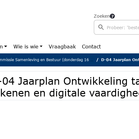
Zoeken
en
Wie is wie
Vraagbaak
Contact
issie Samenleving en Bestuur (donderdag 16 januari 2025)
D-04 Jaarplan Ontwikkelin
04 Jaarplan Ontwikkeling ta
ekenen en digitale vaardigh