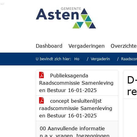
Ga naar de inhoud van deze pagina
Ga naar het zoeken
Ga naar het menu
Dashboard
Vergaderingen
Overzicht
U bevindt zich hier:
Home
Vergaderingen
Raadscomm
Publieksagenda
D-
Raadscommissie Samenleving
r
en Bestuur 16-01-2025
concept besluitenlijst
raadscommissie Samenleving
en Bestuur 16-01-2025
00 Aanvullende informatie
n.a.v. vragen, toezeggingen