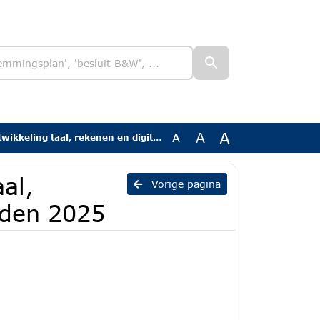
A
A
A
g taal, rekenen en digitale vaardigheden 2025
al,
Vorige pagina
eden 2025