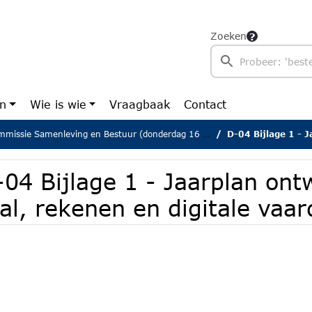
Zoeken
en
Wie is wie
Vraagbaak
Contact
issie Samenleving en Bestuur (donderdag 16 januari 2025)
D-04 Bijlage 1 - Jaarplan ont
04 Bijlage 1 - Jaarplan ont
aal, rekenen en digitale vaa