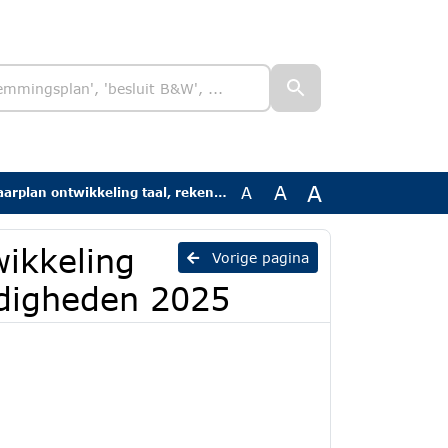
A
A
A
wikkeling taal, rekenen en digitale vaardigheden 2025
wikkeling
Vorige pagina
rdigheden 2025