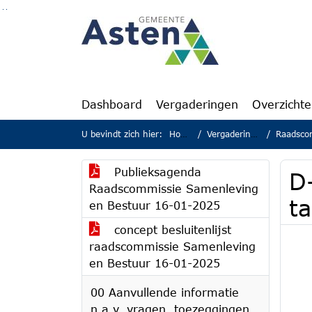
Ga naar de inhoud van deze pagina
Ga naar het zoeken
Ga naar het menu
Dashboard
Vergaderingen
Overzicht
U bevindt zich hier:
Home
Vergaderingen
Raadscomm
Publieksagenda
D-
Raadscommissie Samenleving
t
en Bestuur 16-01-2025
concept besluitenlijst
raadscommissie Samenleving
en Bestuur 16-01-2025
00 Aanvullende informatie
n.a.v. vragen, toezeggingen