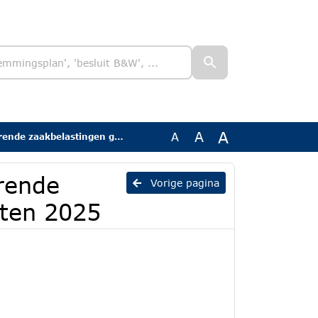
A
A
A
kbelastingen gemeente Asten 2025
erende
Vorige pagina
ten 2025