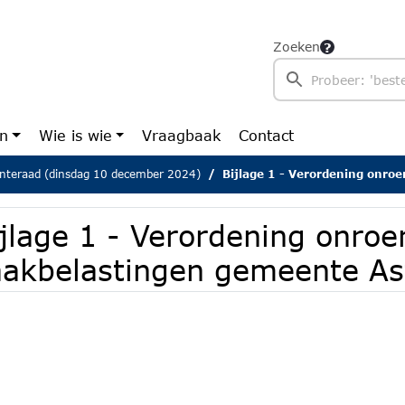
Zoeken
en
Wie is wie
Vraagbaak
Contact
teraad (dinsdag 10 december 2024)
Bijlage 1 - Verordening onroerende zaa
ijlage 1 - Verordening onro
aakbelastingen gemeente As