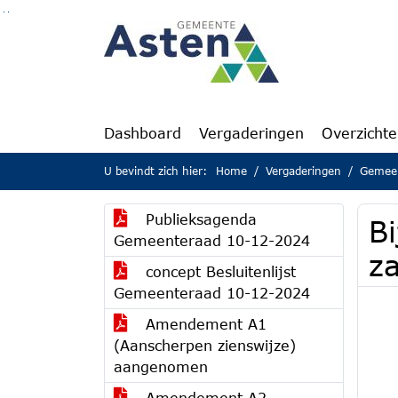
Ga naar de inhoud van deze pagina
Ga naar het zoeken
Ga naar het menu
Dashboard
Vergaderingen
Overzicht
U bevindt zich hier:
Home
Vergaderingen
Gemeen
Publieksagenda
B
Gemeenteraad 10-12-2024
z
concept Besluitenlijst
Gemeenteraad 10-12-2024
Amendement A1
(Aanscherpen zienswijze)
aangenomen
Amendement A2