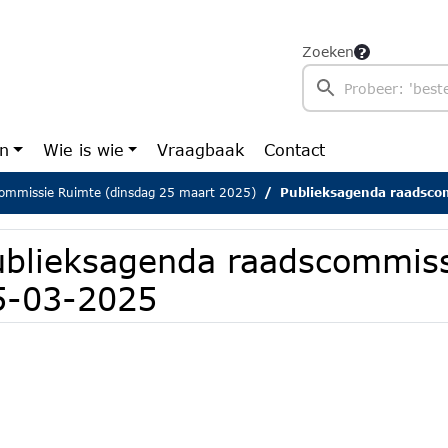
Zoeken
en
Wie is wie
Vraagbaak
Contact
ommissie Ruimte (dinsdag 25 maart 2025)
Publieksagenda raadsco
ublieksagenda raadscommis
5-03-2025