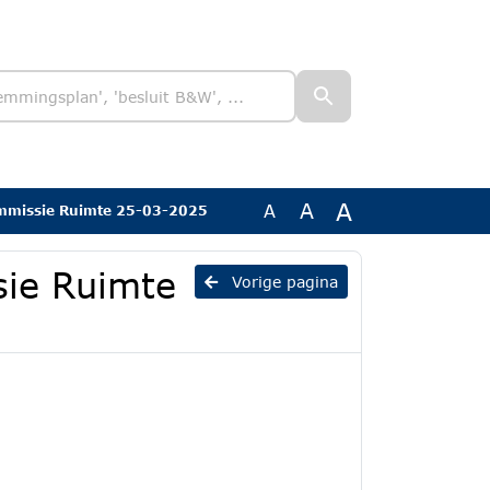
A
A
A
mmissie Ruimte 25-03-2025
sie Ruimte
Vorige pagina