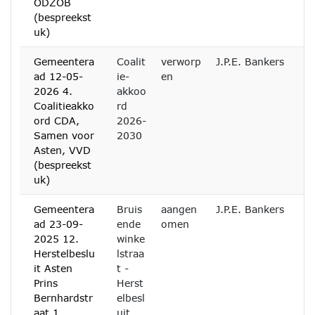
ODZOB
(bespreekst
uk)
Gemeentera
Coalit
verworp
J.P.E. Bankers
ad 12-05-
ie-
en
2026 4.
akkoo
Coalitieakko
rd
ord CDA,
2026-
Samen voor
2030
Asten, VVD
(bespreekst
uk)
Gemeentera
Bruis
aangen
J.P.E. Bankers
ad 23-09-
ende
omen
2025 12.
winke
Herstelbeslu
lstraa
it Asten
t -
Prins
Herst
Bernhardstr
elbesl
aat 1
uit