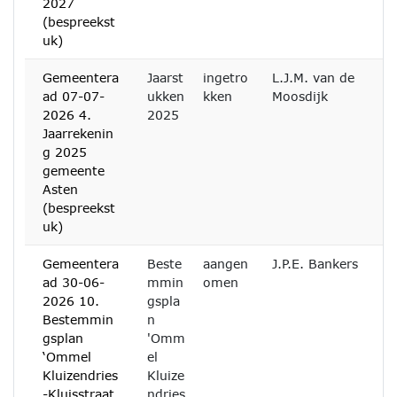
2027
(bespreekst
uk)
Gemeentera
Jaarst
ingetro
L.J.M. van de
ad 07-07-
ukken
kken
Moosdijk
2026 4.
2025
Jaarrekenin
g 2025
gemeente
Asten
(bespreekst
uk)
Gemeentera
Beste
aangen
J.P.E. Bankers
ad 30-06-
mmin
omen
2026 10.
gspla
Bestemmin
n
gsplan
'Omm
‘Ommel
el
Kluizendries
Kluize
-Kluisstraat
ndries