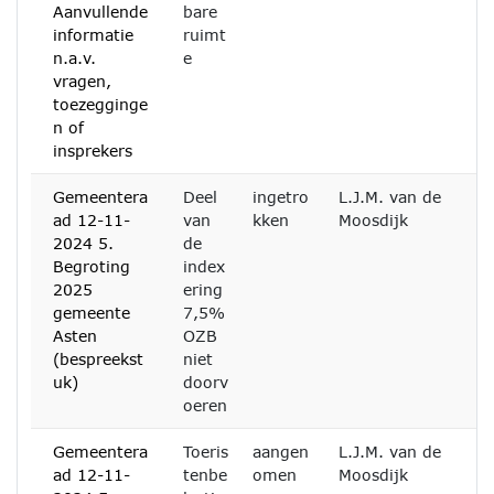
Aanvullende
bare
informatie
ruimt
n.a.v.
e
vragen,
toezegginge
n of
insprekers
Gemeentera
Deel
ingetro
L.J.M. van de
ad 12-11-
van
kken
Moosdijk
2024 5.
de
Begroting
index
2025
ering
gemeente
7,5%
Asten
OZB
(bespreekst
niet
uk)
doorv
oeren
Gemeentera
Toeris
aangen
L.J.M. van de
ad 12-11-
tenbe
omen
Moosdijk