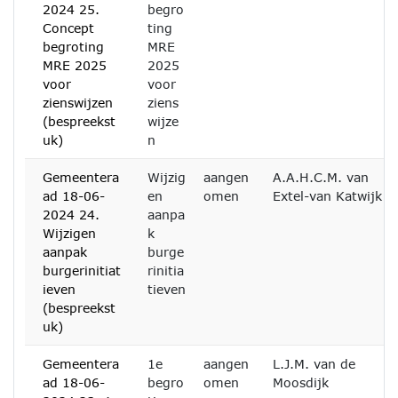
2024 25.
begro
Concept
ting
begroting
MRE
MRE 2025
2025
voor
voor
zienswijzen
ziens
(bespreekst
wijze
uk)
n
Gemeentera
Wijzig
aangen
A.A.H.C.M. van
ad 18-06-
en
omen
Extel-van Katwijk
2024 24.
aanpa
Wijzigen
k
aanpak
burge
burgerinitiat
rinitia
ieven
tieven
(bespreekst
uk)
Gemeentera
1e
aangen
L.J.M. van de
ad 18-06-
begro
omen
Moosdijk