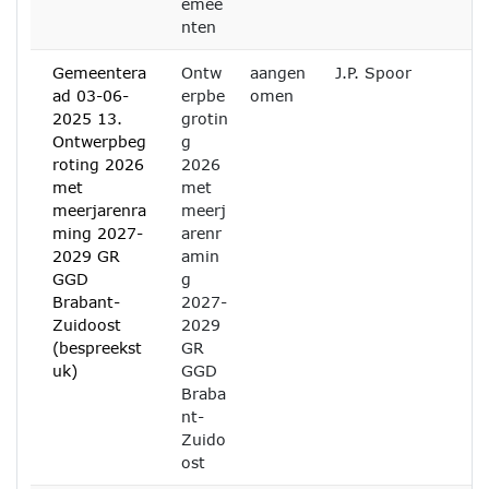
emee
nten
Gemeentera
Ontw
aangen
J.P. Spoor
ad 03-06-
erpbe
omen
2025 13.
grotin
Ontwerpbeg
g
roting 2026
2026
met
met
meerjarenra
meerj
ming 2027-
arenr
2029 GR
amin
GGD
g
Brabant-
2027-
Zuidoost
2029
(bespreekst
GR
uk)
GGD
Braba
nt-
Zuido
ost