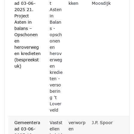
ad 03-06-
t
kken
Moosdijk
2025 21.
Asten
Project
in
Asten in
Balan
balans –
s -
Opschonen
opsch
en
onen
heroverweg
en
en kredieten
herov
(bespreekst
erweg
uk)
en
kredie
ten -
verso
berin
g 't
Lover
veld
Gemeentera
Vastst
verworp
J.P. Spoor
ad 03-06-
ellen
en