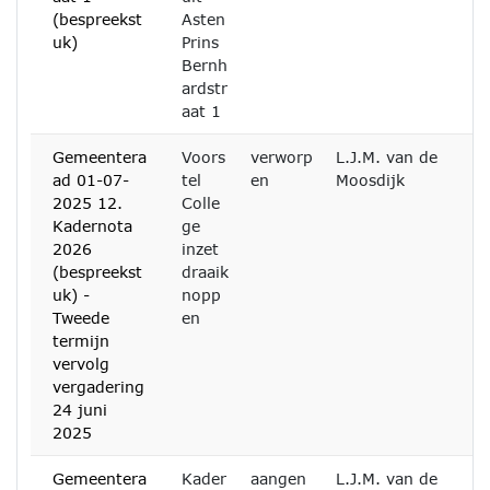
(bespreekst
Asten
uk)
Prins
Bernh
ardstr
aat 1
Gemeentera
Voors
verworp
L.J.M. van de
ad 01-07-
tel
en
Moosdijk
2025 12.
Colle
Kadernota
ge
2026
inzet
(bespreekst
draaik
uk) -
nopp
Tweede
en
termijn
vervolg
vergadering
24 juni
2025
Gemeentera
Kader
aangen
L.J.M. van de