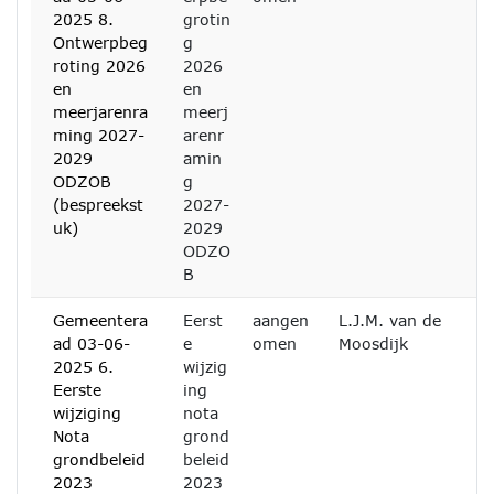
2025 8.
grotin
Ontwerpbeg
g
roting 2026
2026
en
en
meerjarenra
meerj
ming 2027-
arenr
2029
amin
ODZOB
g
(bespreekst
2027-
uk)
2029
ODZO
B
Gemeentera
Eerst
aangen
L.J.M. van de
ad 03-06-
e
omen
Moosdijk
2025 6.
wijzig
Eerste
ing
wijziging
nota
Nota
grond
grondbeleid
beleid
2023
2023