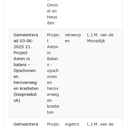
Omm
el en
Heus
den
Gemeentera
Projec
verworp
L.J.M. van de
ad 03-06-
t
en
Moosdijk
2025 21.
Asten
Project
in
Asten in
Balan
balans –
s -
Opschonen
opsch
en
onen
heroverweg
en
en kredieten
herov
(bespreekst
erweg
uk)
en
kredie
ten
Gemeentera
Projec
ingetro
L.J.M. van de