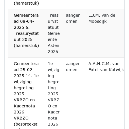
(hamerstuk)
Gemeentera
Treas
aangen
L.J.M. van de
ad 08-04-
uryst
omen
Moosdijk
2025 6.
atuut
Treasurystat
Geme
uut 2025
ente
(hamerstuk)
Asten
2025
Gemeentera
1e
aangen
A.A.H.C.M. van
ad 25-02-
wijzig
omen
Extel-van Katwijk
2025 14. 1e
ing
wijziging
begro
begroting
ting
2025
2025
VRBZO en
VRBZ
Kadernota
O en
2026
Kader
VRBZO
nota
(bespreekst
2026