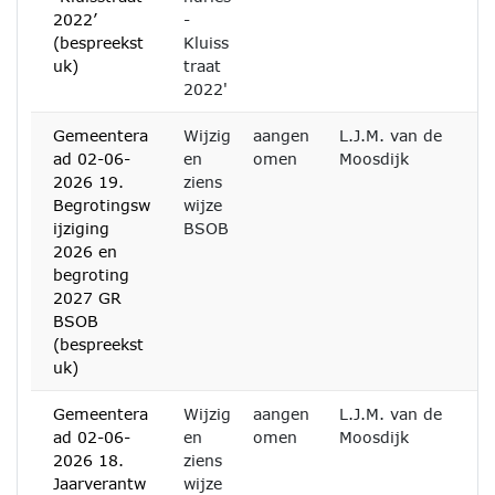
2022’
-
(bespreekst
Kluiss
uk)
traat
2022'
Gemeentera
Wijzig
aangen
L.J.M. van de
ad 02-06-
en
omen
Moosdijk
2026 19.
ziens
Begrotingsw
wijze
ijziging
BSOB
2026 en
begroting
2027 GR
BSOB
(bespreekst
uk)
Gemeentera
Wijzig
aangen
L.J.M. van de
ad 02-06-
en
omen
Moosdijk
2026 18.
ziens
Jaarverantw
wijze