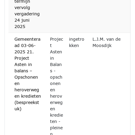
termijn
vervolg
vergadering
24 juni
2025
Gemeentera
Projec
ingetro
L.J.M. van de
ad 03-06-
t
kken
Moosdijk
2025 21.
Asten
Project
in
Asten in
Balan
balans –
s -
Opschonen
opsch
en
onen
heroverweg
en
en kredieten
herov
(bespreekst
erweg
uk)
en
kredie
ten -
pleine
n