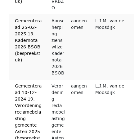
uk)
VRBZ
O
Gemeentera
Aansc
aangen
L.J.M. van de
ad 25-02-
herpi
omen
Moosdijk
2025 13.
ng
Kadernota
ziens
2026 BSOB
wijze
(bespreekst
Kader
uk)
nota
2026
BSOB
Gemeentera
Veror
aangen
L.J.M. van de
ad 10-12-
denin
omen
Moosdijk
2024 19.
g
Verordening
recla
reclamebela
mebel
sting
asting
gemeente
geme
Asten 2025
ente
(bespreekst
Asten