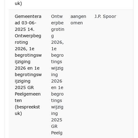
uk)
Gemeentera
Ontw
aangen
J.P. Spoor
ad 03-06-
erpbe
omen
2025 14.
grotin
Ontwerpbeg
g
roting
2026,
2026, 1e
1e
begrotingsw
begro
ijziging
tings
2026 en 1e
wijzig
begrotingsw
ing
ijziging
2026
2025 GR
en 1e
Peelgemeen
begro
ten
tings
(bespreekst
wijzig
uk)
ing
2025
GR
Peelg