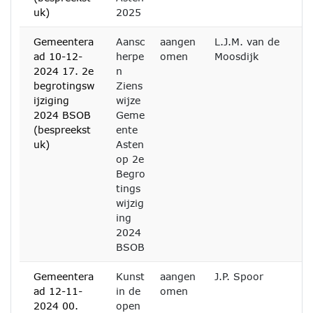
uk)
2025
Gemeentera
Aansc
aangen
L.J.M. van de
ad 10-12-
herpe
omen
Moosdijk
2024 17. 2e
n
begrotingsw
Ziens
ijziging
wijze
2024 BSOB
Geme
(bespreekst
ente
uk)
Asten
op 2e
Begro
tings
wijzig
ing
2024
BSOB
Gemeentera
Kunst
aangen
J.P. Spoor
ad 12-11-
in de
omen
2024 00.
open