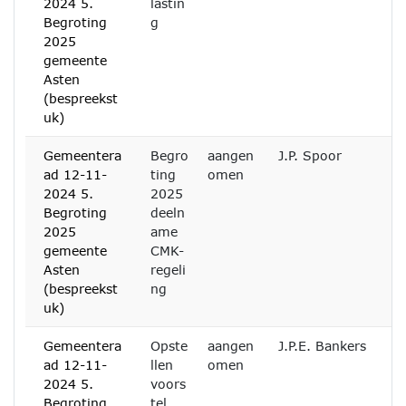
2024 5.
lastin
Begroting
g
2025
gemeente
Asten
(bespreekst
uk)
Gemeentera
Begro
aangen
J.P. Spoor
ad 12-11-
ting
omen
2024 5.
2025
Begroting
deeln
2025
ame
gemeente
CMK-
Asten
regeli
(bespreekst
ng
uk)
Gemeentera
Opste
aangen
J.P.E. Bankers
ad 12-11-
llen
omen
2024 5.
voors
Begroting
tel