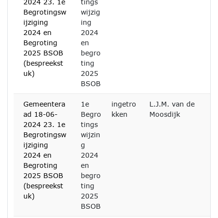
2024 23. 1e
tings
Begrotingsw
wijzig
ijziging
ing
2024 en
2024
Begroting
en
2025 BSOB
begro
(bespreekst
ting
uk)
2025
BSOB
Gemeentera
1e
ingetro
L.J.M. van de
ad 18-06-
Begro
kken
Moosdijk
2024 23. 1e
tings
Begrotingsw
wijzin
ijziging
g
2024 en
2024
Begroting
en
2025 BSOB
begro
(bespreekst
ting
uk)
2025
BSOB