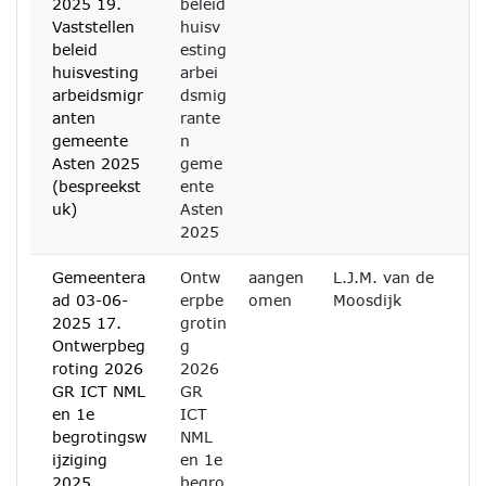
2025 19.
beleid
Vaststellen
huisv
beleid
esting
huisvesting
arbei
arbeidsmigr
dsmig
anten
rante
gemeente
n
Asten 2025
geme
(bespreekst
ente
uk)
Asten
2025
Gemeentera
Ontw
aangen
L.J.M. van de
ad 03-06-
erpbe
omen
Moosdijk
2025 17.
grotin
Ontwerpbeg
g
roting 2026
2026
GR ICT NML
GR
en 1e
ICT
begrotingsw
NML
ijziging
en 1e
2025
begro