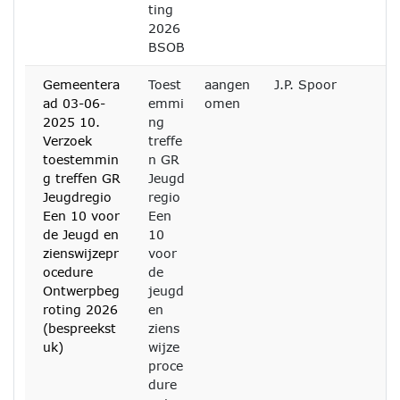
ting
2026
BSOB
Gemeentera
Toest
aangen
J.P. Spoor
ad 03-06-
emmi
omen
2025 10.
ng
Verzoek
treffe
toestemmin
n GR
g treffen GR
Jeugd
Jeugdregio
regio
Een 10 voor
Een
de Jeugd en
10
zienswijzepr
voor
ocedure
de
Ontwerpbeg
jeugd
roting 2026
en
(bespreekst
ziens
uk)
wijze
proce
dure