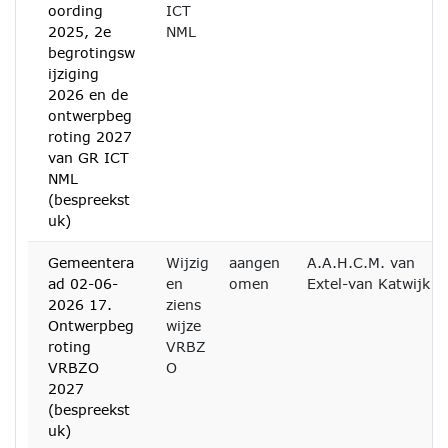
oording
ICT
2025, 2e
NML
begrotingsw
ijziging
2026 en de
ontwerpbeg
roting 2027
van GR ICT
NML
(bespreekst
uk)
Gemeentera
Wijzig
aangen
A.A.H.C.M. van
ad 02-06-
en
omen
Extel-van Katwijk
2026 17.
ziens
Ontwerpbeg
wijze
roting
VRBZ
VRBZO
O
2027
(bespreekst
uk)