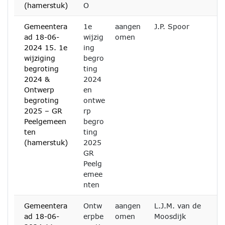
(hamerstuk)
O
Gemeentera
1e
aangen
J.P. Spoor
ad 18-06-
wijzig
omen
2024 15. 1e
ing
wijziging
begro
begroting
ting
2024 &
2024
Ontwerp
en
begroting
ontwe
2025 – GR
rp
Peelgemeen
begro
ten
ting
(hamerstuk)
2025
GR
Peelg
emee
nten
Gemeentera
Ontw
aangen
L.J.M. van de
ad 18-06-
erpbe
omen
Moosdijk