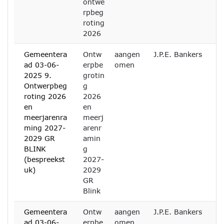
ontwe
rpbeg
roting
2026
Gemeentera
Ontw
aangen
J.P.E. Bankers
ad 03-06-
erpbe
omen
2025 9.
grotin
Ontwerpbeg
g
roting 2026
2026
en
en
meerjarenra
meerj
ming 2027-
arenr
2029 GR
amin
BLINK
g
(bespreekst
2027-
uk)
2029
GR
Blink
Gemeentera
Ontw
aangen
J.P.E. Bankers
ad 03-06-
erpbe
omen