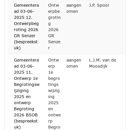
Gemeentera
Ontw
aangen
J.P. Spoor
ad 03-06-
erpbe
omen
2025 12.
grotin
Ontwerpbeg
g
roting 2026
2026
GR Senzer
GR
(bespreekst
Senze
uk)
r
Gemeentera
Ontw
aangen
L.J.M. van de
ad 03-06-
erp
omen
Moosdijk
2025 11.
1e
Ontwerp 1e
begro
Begrotingsw
tings
ijziging
wijzig
2025 en
ing
ontwerp
2025
Begroting
en
2026 BSOB
ontwe
(bespreekst
rp
uk)
Begro