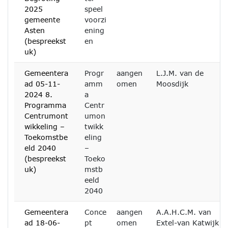
2025
speel
gemeente
voorzi
Asten
ening
(bespreekst
en
uk)
Gemeentera
Progr
aangen
L.J.M. van de
ad 05-11-
amm
omen
Moosdijk
2024 8.
a
Programma
Centr
Centrumont
umon
wikkeling –
twikk
Toekomstbe
eling
eld 2040
–
(bespreekst
Toeko
uk)
mstb
eeld
2040
Gemeentera
Conce
aangen
A.A.H.C.M. van
ad 18-06-
pt
omen
Extel-van Katwijk