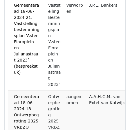
Gemeentera
Vastst
verworp
J.P.E. Bankers
ad 18-06-
elling
en
2024 21.
Beste
Vaststelling
mmin
bestemming
gspla
splan ‘Asten
n
Floraplein
'Asten
en
Flora
Julianastraa
plein
t 2023’
en
(bespreekst
Julian
uk)
astraa
t
2023'
Gemeentera
Ontw
aangen
A.A.H.C.M. van
ad 18-06-
erpbe
omen
Extel-van Katwijk
2024 18.
grotin
Ontwerpbeg
g
roting 2025
2025
VRBZO
VRBZ