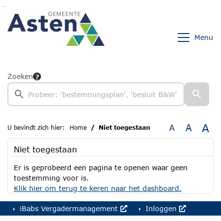
Ga naar de inhoud van deze pagina
Ga naar het zoeken
Ga naar het menu
Menu
Zoeken
A
A
A
U bevindt zich hier:
Home
Niet toegestaan
Niet toegestaan
Er is geprobeerd een pagina te openen waar geen
toestemming voor is.
Klik hier om terug te keren naar het dashboard.
iBabs Vergadermanagement
Inloggen