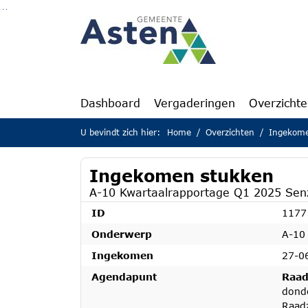
Ga naar de inhoud van deze pagina
Ga naar het zoeken
Ga naar het menu
Dashboard
Vergaderingen
Overzicht
U bevindt zich hier:
Home
Overzichten
Ingekome
Ingekomen stukken
A-10 Kwartaalrapportage Q1 2025 Sen
ID
1177
Onderwerp
A-10
Ingekomen
27-0
Agendapunt
Raad
dond
Raad