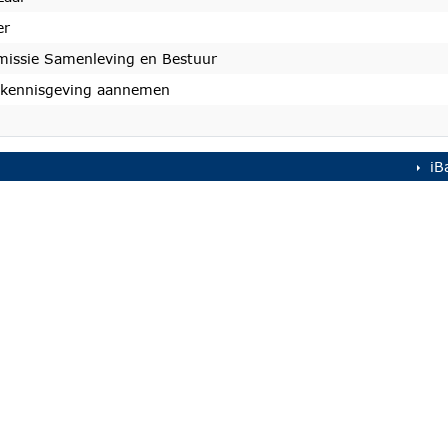
er
issie Samenleving en Bestuur
 kennisgeving aannemen
iB