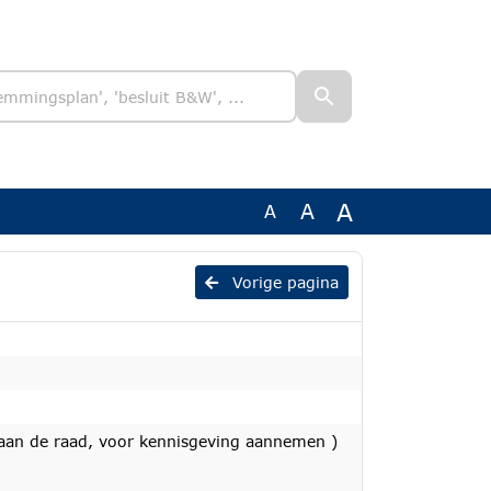
A
A
A
Vorige pagina
aan de raad, voor kennisgeving aannemen )