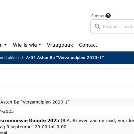
Zoeken
en
Wie is wie
Vraagbaak
Contact
n stukken
A-04 Asten Bp “Verzamelplan 2023-1”
 Asten Bp “Verzamelplan 2023-1”
7-2025
scommissie Ruimte 2025
(8.A. Brieven aan de raad, voor k
dag 9 september 20:00 tot 0:00
zaal