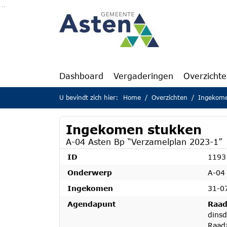
Ga naar de inhoud van deze pagina
Ga naar het zoeken
Ga naar het menu
Dashboard
Vergaderingen
Overzicht
U bevindt zich hier:
Home
Overzichten
Ingekome
Ingekomen stukken
A-04 Asten Bp “Verzamelplan 2023-1”
ID
1193
Onderwerp
A-04
Ingekomen
31-0
Agendapunt
Raad
dins
Raad