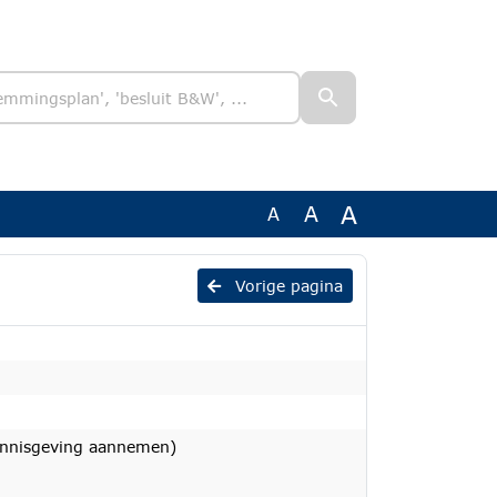
A
A
A
Vorige pagina
ennisgeving aannemen)