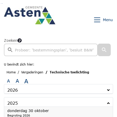
Ga naar de inhoud van deze pagina
Ga naar het zoeken
Ga naar het menu
Menu
Zoeken
U bevindt zich hier:
Home
Vergaderingen
Technische toelichting
A
A
A
2026
2025
2025
donderdag 30 oktober
Begroting 2026