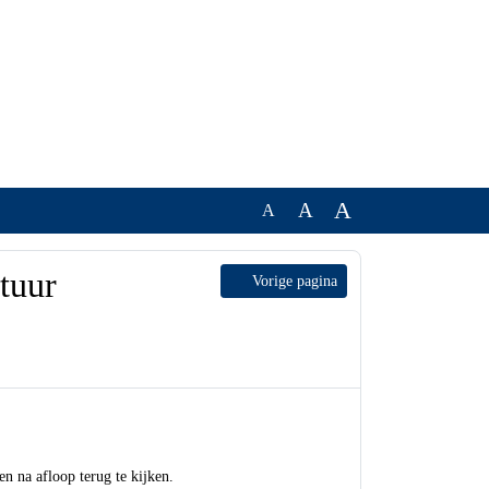
A
A
A
 en
Vorige pagina