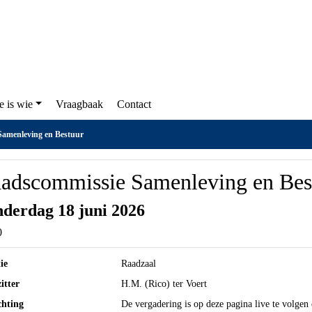
en
Wie is wie
Vraagbaak
Contact
commissie Samenleving en Bestuur
aadscommissie Samenleving
estuur
nderdag 18 juni 2026
00
tie
Raadzaal
zitter
H.M. (Rico) ter Voert