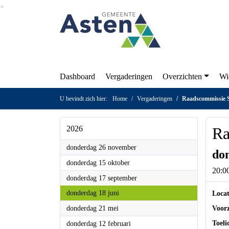
Ga naar de inhoud van deze pagina
Ga naar het zoeken
Ga naar het menu
Dashboard
Vergaderingen
Overzicht
U bevindt zich hier:
Home
Vergaderingen
Raads
R
2026
2026
B
donderdag 26 november
2026
donderdag 15 oktober
do
2026
donderdag 17 september
20:
2026
donderdag 18 juni
2026
donderdag 21 mei
Loca
2026
donderdag 12 februari
Voor