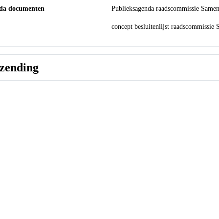
ichting
De vergadering is op deze pagina live 
nda documenten
Publieksagenda raadscommissi
85 KB
concept besluitenlijst raadsc
91 KB
tzending