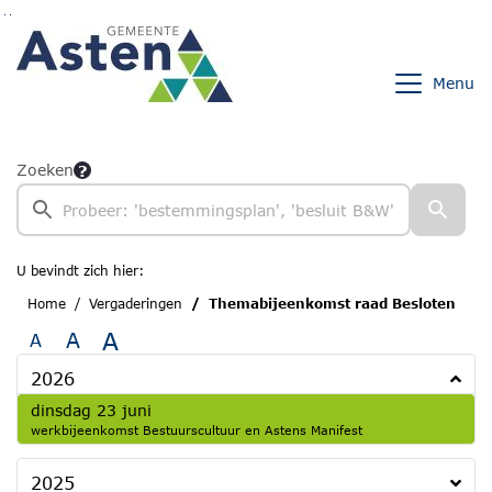
Ga naar de inhoud van deze pagina
Ga naar het zoeken
Ga naar het menu
Menu
Zoeken
U bevindt zich hier:
Home
Vergaderingen
Themabijeenkomst raad Besloten
A
A
A
2026
2026
dinsdag 23 juni
werkbijeenkomst Bestuurscultuur en Astens Manifest
2025