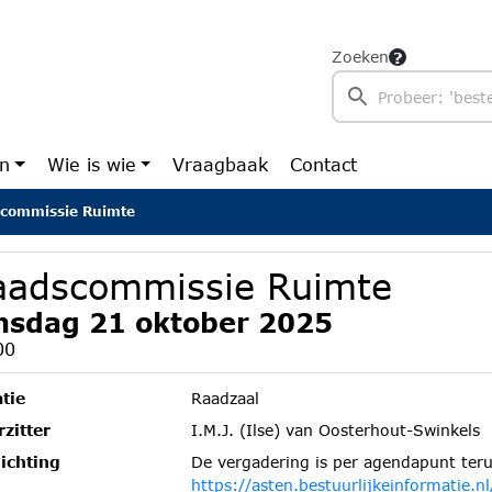
Zoeken
en
Wie is wie
Vraagbaak
Contact
commissie Ruimte
aadscommissie Ruimte
nsdag 21 oktober 2025
00
tie
Raadzaal
zitter
I.M.J. (Ilse) van Oosterhout-Swinkels
ichting
De vergadering is per agendapunt teru
https://asten.bestuurlijkeinformatie.nl