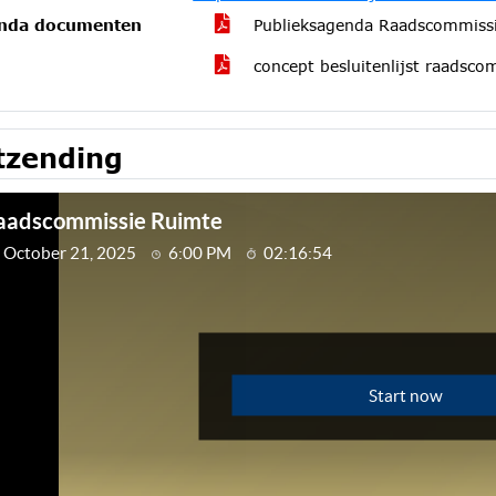
nda documenten
Publieksagenda Raadscommiss
concept besluitenlijst raadsc
tzending