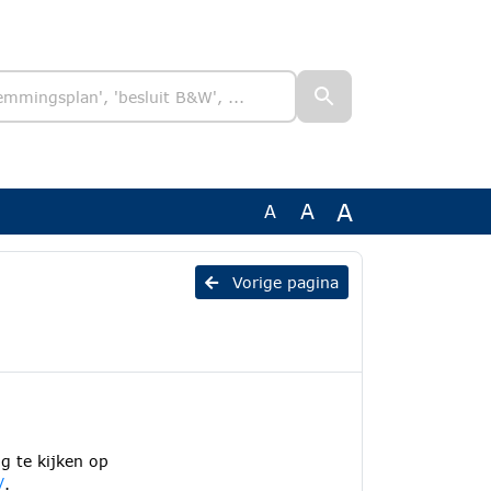
A
A
A
Vorige pagina
g te kijken op
/
.