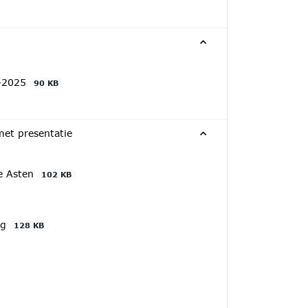
9-2025
90 KB
met presentatie
te Asten
102 KB
ng
128 KB