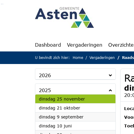
Ga naar de inhoud van deze pagina
Ga naar het zoeken
Ga naar het menu
Dashboard
Vergaderingen
Overzicht
U bevindt zich hier:
Home
Vergaderingen
Raads
R
2026
di
2025
20:
2025
dinsdag 25 november
2025
dinsdag 21 oktober
Loca
2025
dinsdag 9 september
Voor
2025
dinsdag 10 juni
Toel