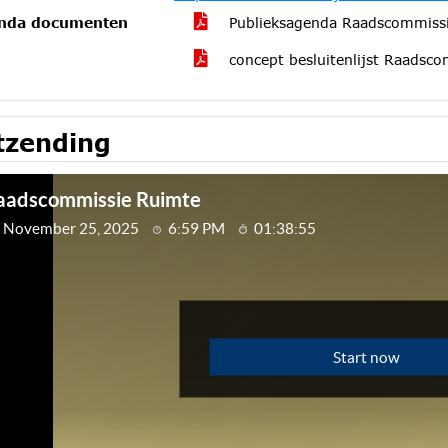
nda documenten
Publieksagenda Raadscommiss
concept besluitenlijst Raads
tzending