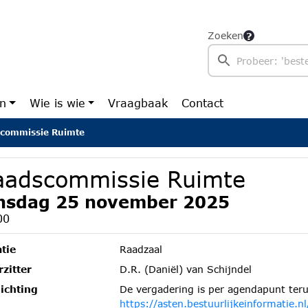
Zoeken
en
Wie is wie
Vraagbaak
Contact
commissie Ruimte
aadscommissie Ruimte
nsdag 25 november 2025
00
tie
Raadzaal
zitter
D.R. (Daniël) van Schijndel
ichting
De vergadering is per agendapunt teru
https://asten.bestuurlijkeinformatie.nl