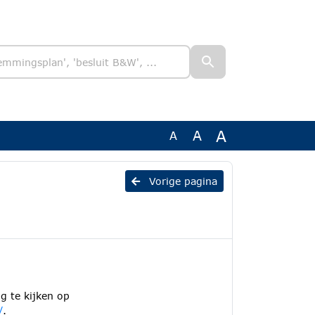
A
A
A
Vorige pagina
g te kijken op
/
.