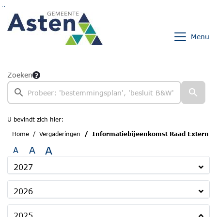
Ga naar de inhoud van deze pagina
Ga naar het zoeken
Ga naar het menu
Menu
Zoeken
U bevindt zich hier:
Home
Vergaderingen
Informatiebijeenkomst Raad Extern
A
A
A
2027
2026
2025