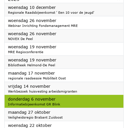
2025
woensdag 10 december
Regionale Raadsbijeenkomst ' Een 10 voor de jeugd'
2025
woensdag 26 november
Webinar Inrichting Fondsmanagement MRE
2025
woensdag 26 november
NOVEX De Peel
2025
woensdag 19 november
MRE Regioconferentie
2025
woensdag 19 november
Bibliotheek Helmond-De Peel
2025
maandag 17 november
regionale raadsessie Mobiliteit Oost
2025
vrijdag 14 november
Werkbezoek huisvesting arbeidsmigranten
2025
donderdag 6 november
Informatiebijeenkomst GR Blink
2025
maandag 27 oktober
Veiligheidsregio Brabant Zuidoost
2025
woensdag 22 oktober