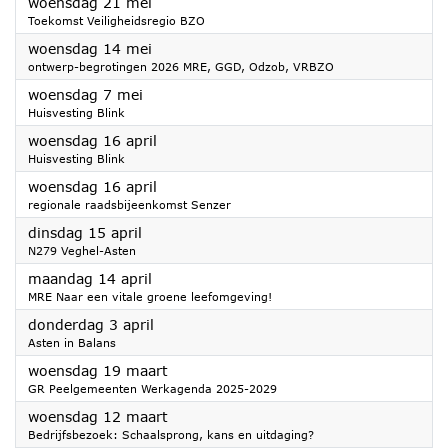
2025
woensdag 21 mei
Toekomst Veiligheidsregio BZO
2025
woensdag 14 mei
ontwerp-begrotingen 2026 MRE, GGD, Odzob, VRBZO
2025
woensdag 7 mei
Huisvesting Blink
2025
woensdag 16 april
Huisvesting Blink
2025
woensdag 16 april
regionale raadsbijeenkomst Senzer
2025
dinsdag 15 april
N279 Veghel-Asten
2025
maandag 14 april
MRE Naar een vitale groene leefomgeving!
2025
donderdag 3 april
Asten in Balans
2025
woensdag 19 maart
GR Peelgemeenten Werkagenda 2025-2029
2025
woensdag 12 maart
Bedrijfsbezoek: Schaalsprong, kans en uitdaging?