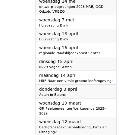
2025
woensdag 14 mei
ontwerp-begrotingen 2026 MRE, GGD,
Odzob, VRBZO
2025
woensdag 7 mei
Huisvesting Blink
2025
woensdag 16 april
Huisvesting Blink
2025
woensdag 16 april
regionale raadsbijeenkomst Senzer
2025
dinsdag 15 april
N279 Veghel-Asten
2025
maandag 14 april
MRE Naar een vitale groene leefomgeving!
2025
donderdag 3 april
Asten in Balans
2025
woensdag 19 maart
GR Peelgemeenten Werkagenda 2025-
2029
2025
woensdag 12 maart
Bedrijfsbezoek: Schaalsprong, kans en
uitdaging?