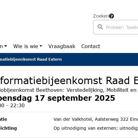
Zoeken
en
Wie is wie
Vraagbaak
Contact
matiebijeenkomst Raad Extern
nformatiebijeenkomst Raad 
iobijeenkomst Beethoven: Verstedelijking, Mobiliteit e
ensdag 17 september 2025
00 - 22:30
tie
Van der Valkhotel, Aalsterweg 322 Ei
ichting
Op uitnodiging van externen; uitnodig