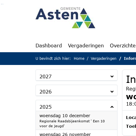
Ga naar de inhoud van deze pagina
Ga naar het zoeken
Ga naar het menu
Dashboard
Vergaderingen
Overzicht
U bevindt zich hier:
Home
Vergaderingen
Infor
I
2027
Reg
2026
wo
18:
2025
2025
woensdag 10 december
Loca
Regionale Raadsbijeenkomst ' Een 10
Toel
voor de jeugd'
2025
woensdag 26 november