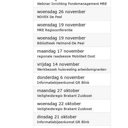
Webinar Inrichting Fondsmanagement MRE
2025
woensdag 26 november
NOVEX De Peel
2025
woensdag 19 november
MRE Regioconferentie
2025
woensdag 19 november
Bibliotheek Helmond-De Peel
2025
maandag 17 november
regionale raadsessie Mobiliteit Oost
2025
vrijdag 14 november
Werkbezoek huisvesting arbeidsmigranten
2025
donderdag 6 november
Informatiebijeenkomst GR Blink
2025
maandag 27 oktober
Veiligheidsregio Brabant Zuidoost
2025
woensdag 22 oktober
Veiligheidsregio Brabant Zuidoost
2025
dinsdag 21 oktober
Informatiebijeenkomst GR Blink