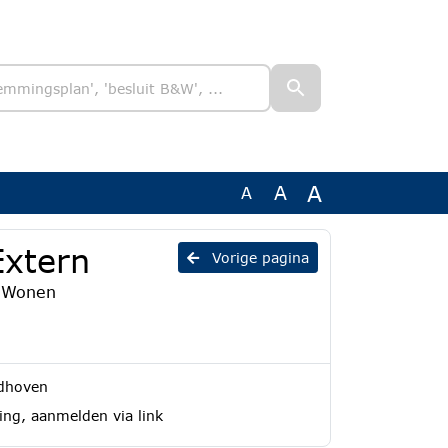
A
A
A
Extern
Vorige pagina
n Wonen
ndhoven
ing, aanmelden via link