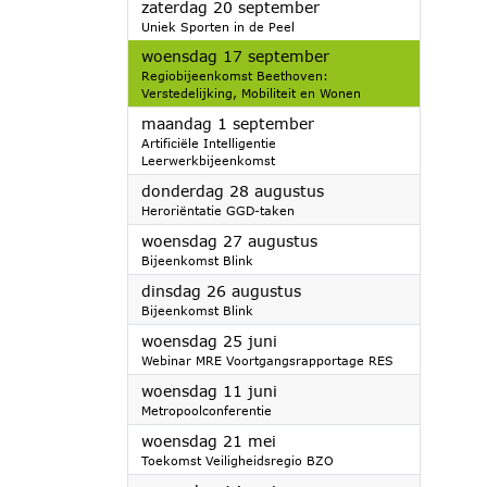
2025
zaterdag 20 september
Uniek Sporten in de Peel
2025
woensdag 17 september
Regiobijeenkomst Beethoven:
Verstedelijking, Mobiliteit en Wonen
2025
maandag 1 september
Artificiële Intelligentie
Leerwerkbijeenkomst
2025
donderdag 28 augustus
Heroriëntatie GGD-taken
2025
woensdag 27 augustus
Bijeenkomst Blink
2025
dinsdag 26 augustus
Bijeenkomst Blink
2025
woensdag 25 juni
Webinar MRE Voortgangsrapportage RES
2025
woensdag 11 juni
Metropoolconferentie
2025
woensdag 21 mei
Toekomst Veiligheidsregio BZO