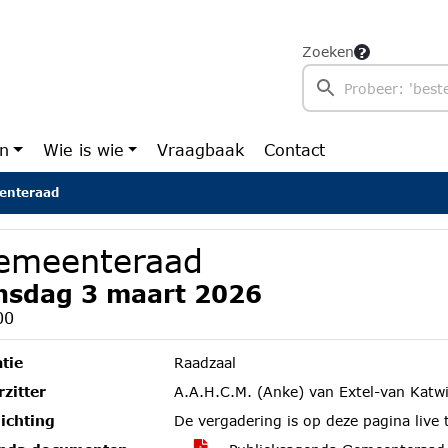
Zoeken
en
Wie is wie
Vraagbaak
Contact
enteraad
emeenteraad
nsdag 3 maart 2026
00
tie
Raadzaal
zitter
A.A.H.C.M. (Anke) van Extel-van Katwi
ichting
De vergadering is op deze pagina live 