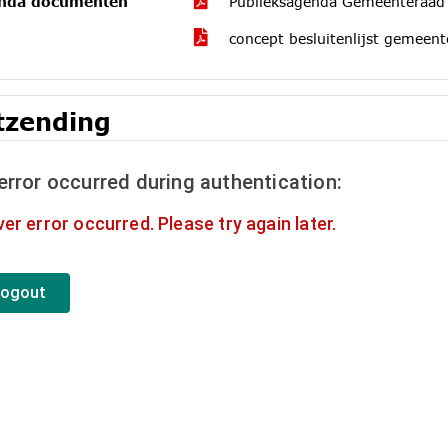
nda documenten
Publieksagenda Gemeenteraa
concept besluitenlijst gemee
tzending