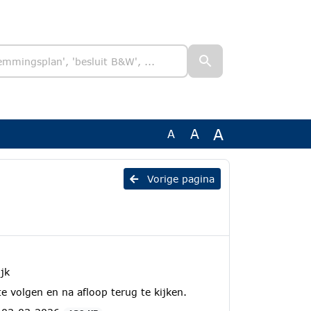
A
A
A
Vorige pagina
jk
te volgen en na afloop terug te kijken.