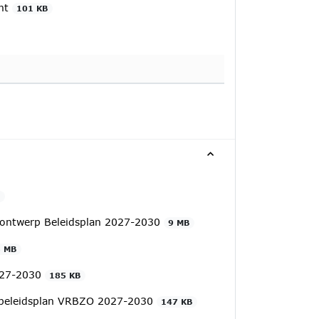
ent
101 KB
B
er ontwerp Beleidsplan 2027-2030
9 MB
5 MB
2027-2030
185 KB
 – beleidsplan VRBZO 2027-2030
147 KB