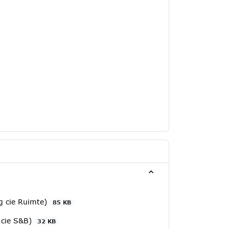
g cie Ruimte)
85 KB
 cie S&B)
32 KB