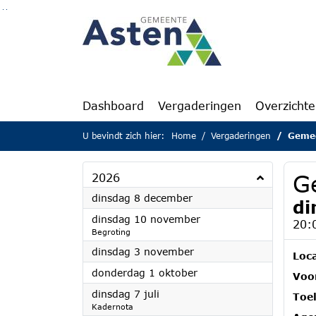
Ga naar de inhoud van deze pagina
Ga naar het zoeken
Ga naar het menu
Dashboard
Vergaderingen
Overzicht
U bevindt zich hier:
Home
Vergaderingen
Geme
G
2026
2026
dinsdag 8 december
di
2026
dinsdag 10 november
20:
Begroting
2026
dinsdag 3 november
Loca
2026
donderdag 1 oktober
Voor
2026
dinsdag 7 juli
Toel
Kadernota