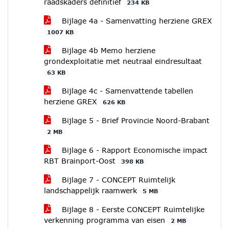
raadskaders definitief
234 KB
Bijlage 4a - Samenvatting herziene GREX
1007 KB
Bijlage 4b Memo herziene
grondexploitatie met neutraal eindresultaat
63 KB
Bijlage 4c - Samenvattende tabellen
herziene GREX
626 KB
Bijlage 5 - Brief Provincie Noord-Brabant
2 MB
Bijlage 6 - Rapport Economische impact
RBT Brainport-Oost
398 KB
Bijlage 7 - CONCEPT Ruimtelijk
landschappelijk raamwerk
5 MB
Bijlage 8 - Eerste CONCEPT Ruimtelijke
verkenning programma van eisen
2 MB