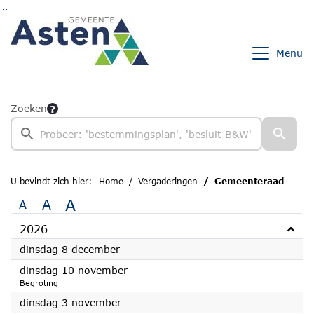
Ga naar de inhoud van deze pagina
Ga naar het zoeken
Ga naar het menu
Menu
Zoeken
U bevindt zich hier:
Home
Vergaderingen
Gemeenteraad
A
A
A
2026
2026
dinsdag 8 december
2026
dinsdag 10 november
Begroting
2026
dinsdag 3 november