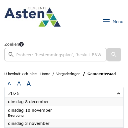
Ga naar de inhoud van deze pagina
Ga naar het zoeken
Ga naar het menu
Menu
Zoeken
U bevindt zich hier:
Home
Vergaderingen
Gemeenteraad
A
A
A
2026
2026
dinsdag 8 december
2026
dinsdag 10 november
Begroting
2026
dinsdag 3 november