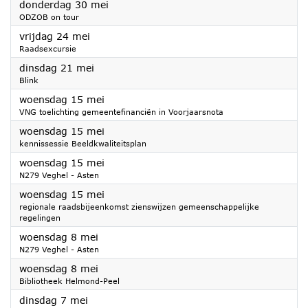
2024
donderdag 30 mei
ODZOB on tour
2024
vrijdag 24 mei
Raadsexcursie
2024
dinsdag 21 mei
Blink
2024
woensdag 15 mei
VNG toelichting gemeentefinanciën in Voorjaarsnota
2024
woensdag 15 mei
kennissessie Beeldkwaliteitsplan
2024
woensdag 15 mei
N279 Veghel - Asten
2024
woensdag 15 mei
regionale raadsbijeenkomst zienswijzen gemeenschappelijke
regelingen
2024
woensdag 8 mei
N279 Veghel - Asten
2024
woensdag 8 mei
Bibliotheek Helmond-Peel
2024
dinsdag 7 mei