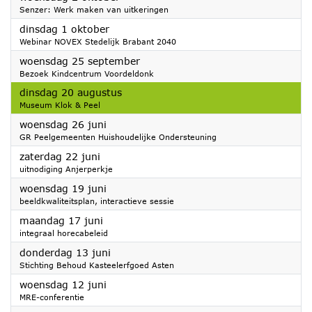
Senzer: Werk maken van uitkeringen
2024
dinsdag 1 oktober
Webinar NOVEX Stedelijk Brabant 2040
2024
woensdag 25 september
Bezoek Kindcentrum Voordeldonk
2024
dinsdag 20 augustus
Museum Klok & Peel
2024
woensdag 26 juni
GR Peelgemeenten Huishoudelijke Ondersteuning
2024
zaterdag 22 juni
uitnodiging Anjerperkje
2024
woensdag 19 juni
beeldkwaliteitsplan, interactieve sessie
2024
maandag 17 juni
integraal horecabeleid
2024
donderdag 13 juni
Stichting Behoud Kasteelerfgoed Asten
2024
woensdag 12 juni
MRE-conferentie