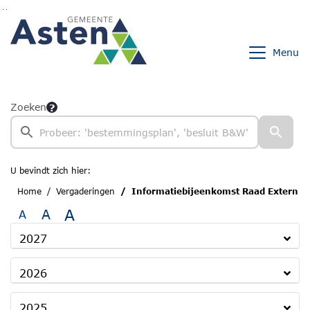
Ga naar de inhoud van deze pagina
Ga naar het zoeken
Ga naar het menu
Menu
Zoeken
U bevindt zich hier:
Home
Vergaderingen
Informatiebijeenkomst Raad Extern
A
A
A
2027
2026
2025