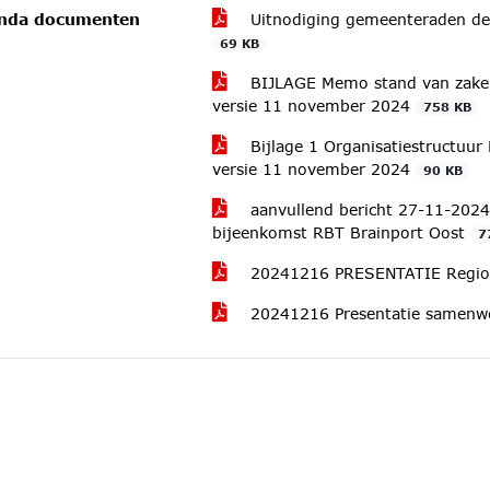
nda documenten
Uitnodiging gemeenteraden de
69 KB
BIJLAGE Memo stand van zaken 
versie 11 november 2024
758 KB
Bijlage 1 Organisatiestructuur
versie 11 november 2024
90 KB
aanvullend bericht 27-11-202
bijeenkomst RBT Brainport Oost
7
20241216 PRESENTATIE Region
20241216 Presentatie samenw