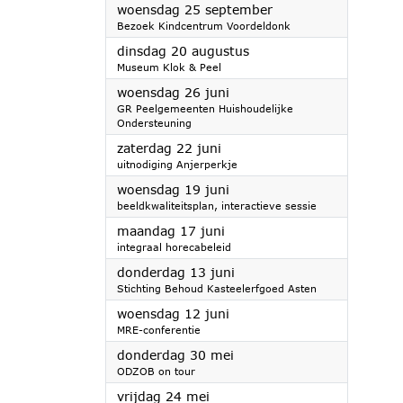
2024
woensdag 25 september
Bezoek Kindcentrum Voordeldonk
2024
dinsdag 20 augustus
Museum Klok & Peel
2024
woensdag 26 juni
GR Peelgemeenten Huishoudelijke
Ondersteuning
2024
zaterdag 22 juni
uitnodiging Anjerperkje
2024
woensdag 19 juni
beeldkwaliteitsplan, interactieve sessie
2024
maandag 17 juni
integraal horecabeleid
2024
donderdag 13 juni
Stichting Behoud Kasteelerfgoed Asten
2024
woensdag 12 juni
MRE-conferentie
2024
donderdag 30 mei
ODZOB on tour
2024
vrijdag 24 mei