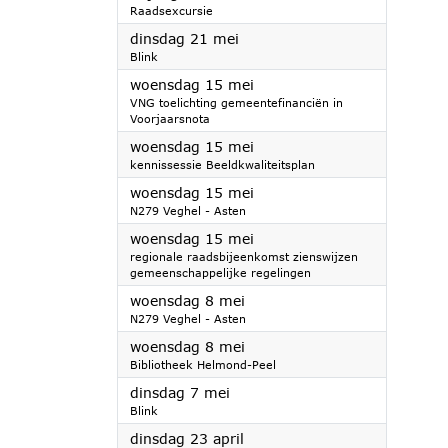
Raadsexcursie
2024
dinsdag 21 mei
Blink
2024
woensdag 15 mei
VNG toelichting gemeentefinanciën in
Voorjaarsnota
2024
woensdag 15 mei
kennissessie Beeldkwaliteitsplan
2024
woensdag 15 mei
N279 Veghel - Asten
2024
woensdag 15 mei
regionale raadsbijeenkomst zienswijzen
gemeenschappelijke regelingen
2024
woensdag 8 mei
N279 Veghel - Asten
2024
woensdag 8 mei
Bibliotheek Helmond-Peel
2024
dinsdag 7 mei
Blink
2024
dinsdag 23 april