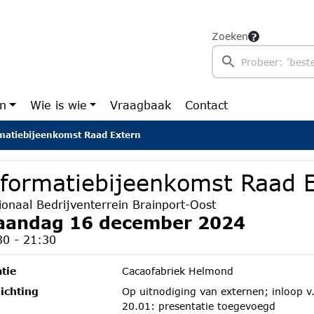
Zoeken
en
Wie is wie
Vraagbaak
Contact
matiebijeenkomst Raad Extern
nformatiebijeenkomst Raad 
ionaal Bedrijventerrein Brainport-Oost
andag 16 december 2024
30 - 21:30
tie
Cacaofabriek Helmond
ichting
Op uitnodiging van externen; inloop v.
20.01: presentatie toegevoegd