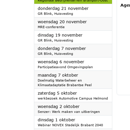
Regionaal Bedrijventerrein Brainport-Oost
Age
2024
donderdag 21 november
GR Blink, Huisvesting
2024
woensdag 20 november
MRE-conferentie
2024
dinsdag 19 november
GR Blink, Huisvesting
2024
donderdag 7 november
GR Blink, Huisvesting
2024
woensdag 6 november
Participatieavond Omgevingsplan
2024
maandag 7 oktober
Doelmatig Waterbeheer en
Klimaatadaptatie Brabantse Peel
2024
zaterdag 5 oktober
werkbezoek Automotive Campus Helmond
2024
woensdag 2 oktober
Senzer: Werk maken van uitkeringen
2024
dinsdag 1 oktober
Webinar NOVEX Stedelijk Brabant 2040