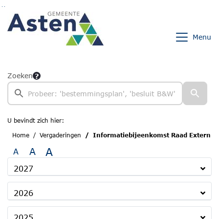
Ga naar de inhoud van deze pagina
Ga naar het zoeken
Ga naar het menu
Menu
Zoeken
U bevindt zich hier:
Home
Vergaderingen
Informatiebijeenkomst Raad Extern
A
A
A
2027
2026
2025