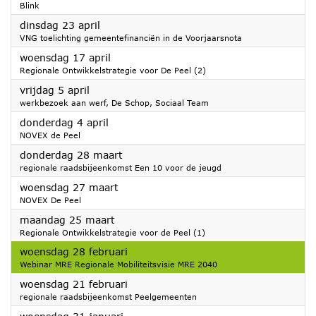
Blink
2024
dinsdag 23 april
VNG toelichting gemeentefinanciën in de Voorjaarsnota
2024
woensdag 17 april
Regionale Ontwikkelstrategie voor De Peel (2)
2024
vrijdag 5 april
werkbezoek aan werf, De Schop, Sociaal Team
2024
donderdag 4 april
NOVEX de Peel
2024
donderdag 28 maart
regionale raadsbijeenkomst Een 10 voor de jeugd
2024
woensdag 27 maart
NOVEX De Peel
2024
maandag 25 maart
Regionale Ontwikkelstrategie voor de Peel (1)
2024
woensdag 28 februari
Webinar MRE Regionale Mobiliteitsvisie MRE 2040
2024
woensdag 21 februari
regionale raadsbijeenkomst Peelgemeenten
2024