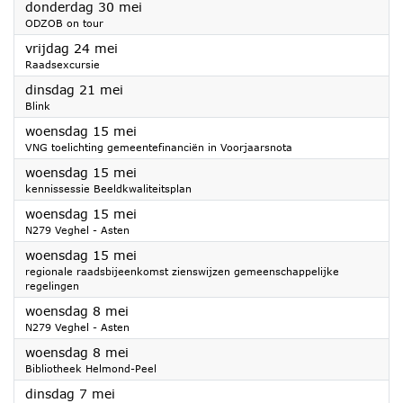
2024
donderdag 30 mei
ODZOB on tour
2024
vrijdag 24 mei
Raadsexcursie
2024
dinsdag 21 mei
Blink
2024
woensdag 15 mei
VNG toelichting gemeentefinanciën in Voorjaarsnota
2024
woensdag 15 mei
kennissessie Beeldkwaliteitsplan
2024
woensdag 15 mei
N279 Veghel - Asten
2024
woensdag 15 mei
regionale raadsbijeenkomst zienswijzen gemeenschappelijke
regelingen
2024
woensdag 8 mei
N279 Veghel - Asten
2024
woensdag 8 mei
Bibliotheek Helmond-Peel
2024
dinsdag 7 mei