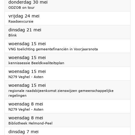
2024
donderdag 30 mei
ODZOB on tour
2024
vrijdag 24 mei
Raadsexcursie
2024
dinsdag 21 mei
Blink
2024
woensdag 15 mei
VNG toelichting gemeentefinanciën in Voorjaarsnota
2024
woensdag 15 mei
kennissessie Beeldkwaliteitsplan
2024
woensdag 15 mei
N279 Veghel - Asten
2024
woensdag 15 mei
regionale raadsbijeenkomst zienswijzen gemeenschappelijke
regelingen
2024
woensdag 8 mei
N279 Veghel - Asten
2024
woensdag 8 mei
Bibliotheek Helmond-Peel
2024
dinsdag 7 mei