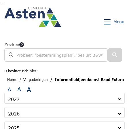
Ga naar de inhoud van deze pagina
Ga naar het zoeken
Ga naar het menu
Menu
Zoeken
U bevindt zich hier:
Home
Vergaderingen
Informatiebijeenkomst Raad Extern
A
A
A
2027
2026
2025