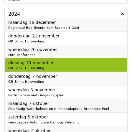
2024
2024
maandag 16 december
Regionaal Bedrijventerrein Brainport-Oost
2024
donderdag 21 november
GR Blink, Huisvesting
2024
woensdag 20 november
MRE-conferentie
2024
dinsdag 19 november
GR Blink, Huisvesting
2024
donderdag 7 november
GR Blink, Huisvesting
2024
woensdag 6 november
Participatieavond Omgevingsplan
2024
maandag 7 oktober
Doelmatig Waterbeheer en Klimaatadaptatie Brabantse Peel
2024
zaterdag 5 oktober
werkbezoek Automotive Campus Helmond
2024
woensdag 2 oktober